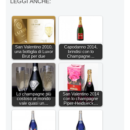
LEGGI ANCHE:
San Valentino 2010,
Capodanno 2014,
una bottiglia di Luxor
brindisi con lo
Brut per due
Champagne…
Lo champagne più
San Valentino 2014
costoso al mondo
con lo champagne
vale quasi un…
Piper-Heidsieck…