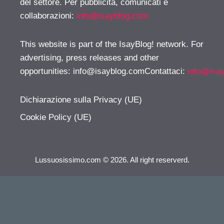
del settore. Per pubblicità, comunicati e
collaborazioni:
info@isayblog.com
This website is part of the IsayBlog! network. For
advertising, press releases and other
opportunities:
info@isayblog.comContattaci
:
info@isa
Dichiarazione sulla Privacy (UE)
Cookie Policy (UE)
Lussuosissimo.com © 2026. All right reserverd.