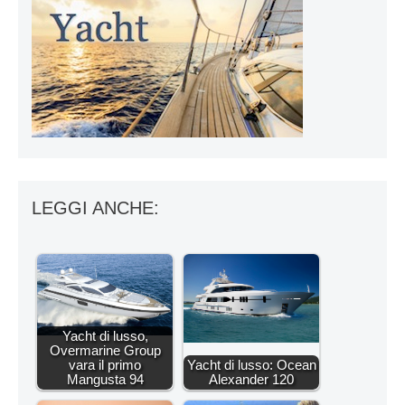
LEGGI ANCHE:
Yacht di lusso,
Overmarine Group
vara il primo
Yacht di lusso: Ocean
Mangusta 94
Alexander 120