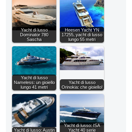
Yacht di lusso
Heesen Yacht YN
Dominator 780
17255, yacht di lusso
Sascha
lungo 55 metri
Yacht di lusso
Nameless: un gioiello
Yacht di lusso
lungo 41 metri
Orinokia: che gioiello!
Yacht di lusso: ISA
Yacht di lusso: Austin
Yacht 40 serie