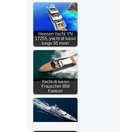
Heesen Yacht YN
17255, yacht di lusso
lungo 55 metri
Yacht di lusso:
Frauscher 858
Fantom