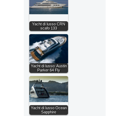
Yacht di lusso CRN
scafo 133
Yacht di lusso: Austin
Parker 64 Fly
Yacht di lusso Ocean
Sapphire