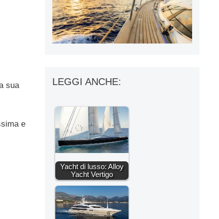
LEGGI ANCHE:
la sua
assima e
Yacht di lusso: Alloy
Yacht Vertigo