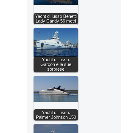
Yacht di lusso Benetti
Lady Candy 56 metri
Yacht di lusso:
Garçon e le sue
sorprese
Yacht di lusso:
Palmer Johnson 150