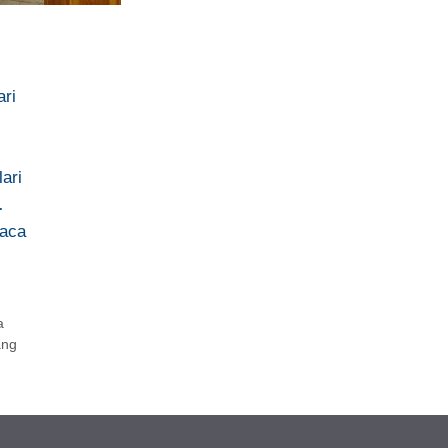
ari
lari
…
iaca
a
ang