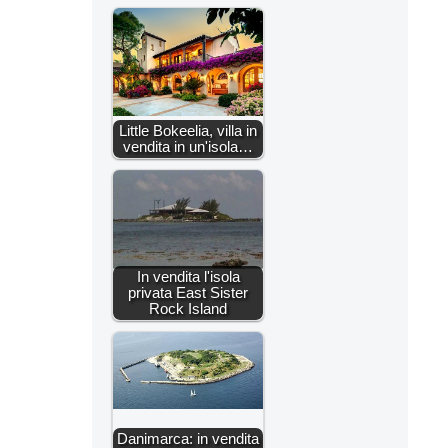
Little Bokeelia, villa in
vendita in un'isola…
In vendita l'isola
privata East Sister
Rock Island
Danimarca: in vendita