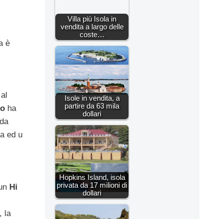
Villa più Isola in
vendita a largo delle
coste…
a è
 al
Isole in vendita, a
partire da 63 mila
no
ha
dollari
 da
ia ed u
Hopkins Island, isola
privata da 17 milioni di
 un
Hi
dollari
, la