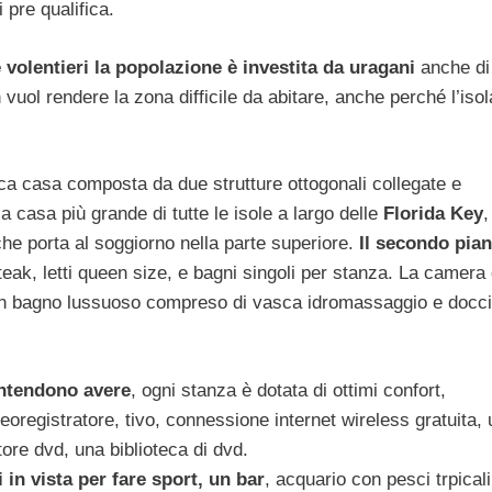
 pre qualifica.
e volentieri la popolazione è investita da uragani
anche di
uol rendere la zona difficile da abitare, anche perché l’isol
ca casa composta da due strutture ottogonali collegate e
 la casa più grande di tutte le isole a largo delle
Florida Key
,
he porta al soggiorno nella parte superiore.
Il secondo pia
 teak, letti queen size, e bagni singoli per stanza. La camera
e, un bagno lussuoso compreso di vasca idromassaggio e docc
 intendono avere
, ogni stanza è dotata di ottimi confort,
videoregistratore, tivo, connessione internet wireless gratuita,
tore dvd, una biblioteca di dvd.
 in vista per fare sport, un bar
, acquario con pesci trpicali