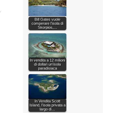
a
Bill Gates vuole
comperare l'isola di
Skorpios,…
In vendita a 12 milioni
di dollari un'isola
paradisiaca
In Vendita Scott
Island, l'isola privata a
largo di…