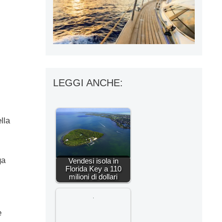
LEGGI ANCHE:
lla
ga
Vendesi isola in
Florida Key a 110
milioni di dollari
e