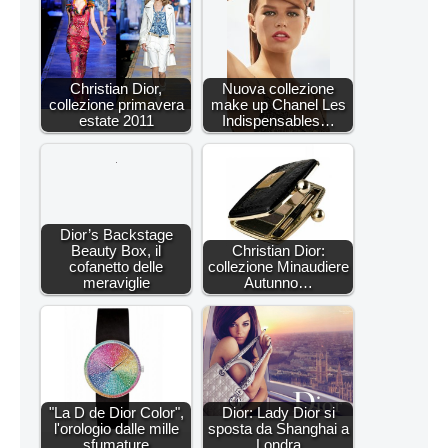
Christian Dior,
Nuova collezione
collezione primavera
make up Chanel Les
estate 2011
Indispensables…
Dior’s Backstage
Beauty Box, il
Christian Dior:
cofanetto delle
collezione Minaudiere
meraviglie
Autunno…
"La D de Dior Color",
Dior: Lady Dior si
l'orologio dalle mille
sposta da Shanghai a
sfumature
Londra