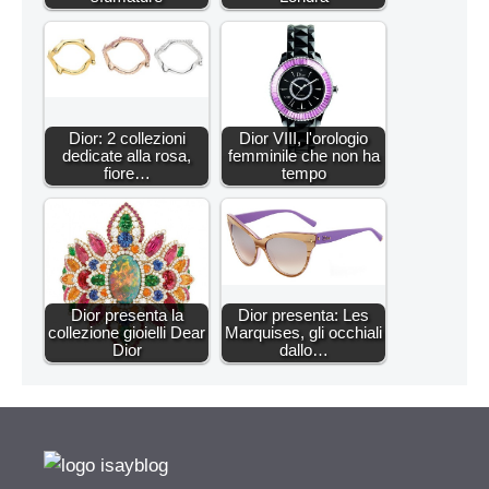
Dior: 2 collezioni
Dior VIII, l'orologio
dedicate alla rosa,
femminile che non ha
fiore…
tempo
Dior presenta la
Dior presenta: Les
collezione gioielli Dear
Marquises, gli occhiali
Dior
dallo…