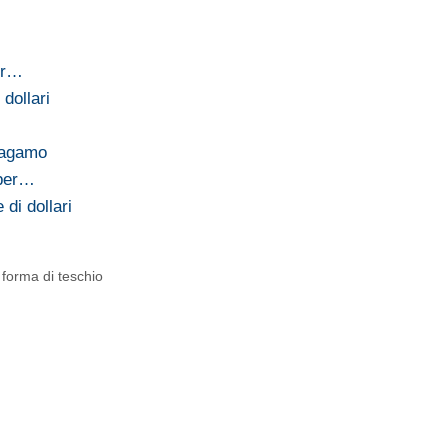
per…
dollari
…
ragamo
 per…
 di dollari
forma di teschio