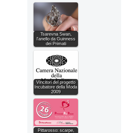
Tsarevna Swan,
l'anello da Guinness
dei Primati
Vincitori del progetto
Incubatore della Moda
2009
Pittarosso: scarpe,