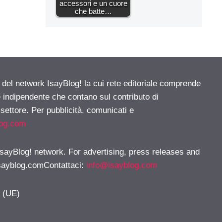
accessori e un cuore
che batte…
e del network IsayBlog! la cui rete editoriale comprende
e indipendente che contano sul contributo di
 settore. Per pubblicità, comunicati e
log.com
 IsayBlog! network. For advertising, press releases and
sayblog.comContattaci
:
info@isayblog.com
y (UE)