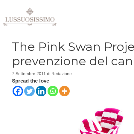
Vai
al
contenuto
The Pink Swan Projec
prevenzione del can
7 Settembre 2011
di
Redazione
Spread the love