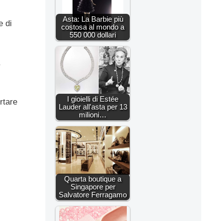
Asta: La Barbie più
e di
costosa al mondo a
550 000 dollari
I gioielli di Estée
rtare
Lauder all'asta per 13
milioni…
Quarta boutique a
Singapore per
Salvatore Ferragamo