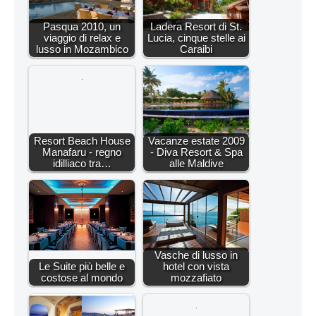
Pasqua 2010, un
Ladera Resort di St.
viaggio di relax e
Lucia, cinque stelle ai
lusso in Mozambico
Caraibi
Resort Beach House
Vacanze estate 2009
Manafaru - regno
- Diva Resort & Spa
idilliaco tra…
alle Maldive
Vasche di lusso in
Le Suite più belle e
hotel con vista
costose al mondo
mozzafiato