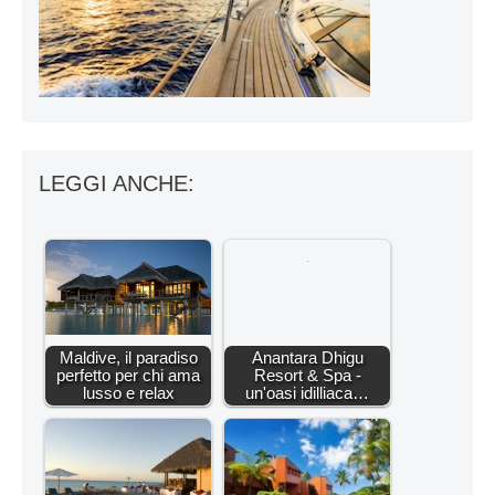
LEGGI ANCHE:
Maldive, il paradiso
Anantara Dhigu
perfetto per chi ama
Resort & Spa -
lusso e relax
un'oasi idilliaca…