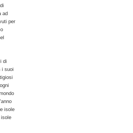
di
a ad
vuti per
io
el
i di
 i suoi
tigiosi
 ogni
l mondo
t’anno
e isole
 isole