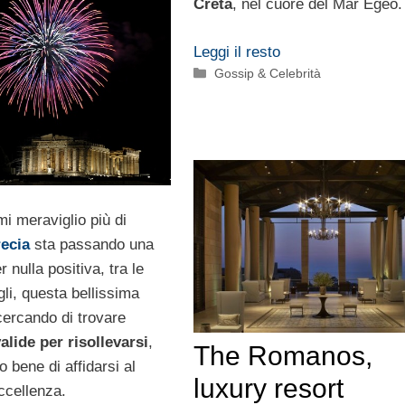
Creta
, nel cuore del Mar Egeo.
Leggi il resto
Categorie
Gossip & Celebrità
i meraviglio più di
ecia
sta passando una
 nulla positiva, tra le
gli, questa bellissima
cercando di trovare
alide per risollevarsi
,
The Romanos,
 bene di affidarsi al
luxury resort
ccellenza.