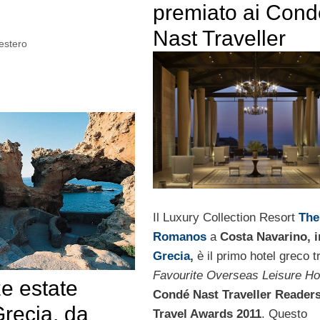
premiato ai Cond
Nast Traveller
'estero
Il Luxury Collection Resort
The
Romanos
a
Costa Navarino, i
Grecia
,
è il primo hotel greco tr
Favourite Overseas Leisure Ho
e estate
Condé Nast Traveller Reader
recia, da
Travel Awards 2011
. Questo