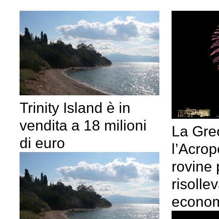
Trinity Island è in
vendita a 18 milioni
La Grec
di euro
l’Acropo
rovine 
risollev
econo