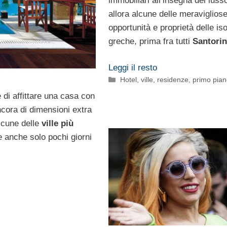
immobiliari all’insegna del luss
allora alcune delle meraviglios
opportunità e proprietà delle iso
greche, prima fra tutti
Santorin
Leggi il resto
Categorie
Hotel, ville, residenze
,
primo pia
di affittare una casa con
ncora di dimensioni extra
alcune delle
ville più
e anche solo pochi giorni