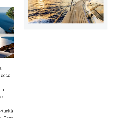
a
 ecco
in
le
rtunità