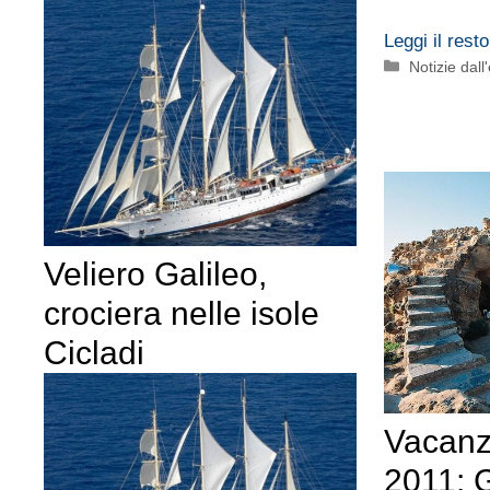
Leggi il resto
Categorie
Notizie dall
Veliero Galileo,
crociera nelle isole
Cicladi
Vacanz
2011: G