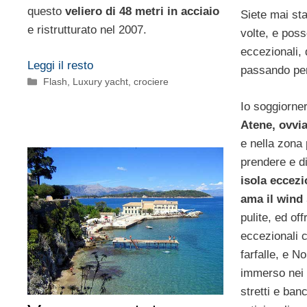
questo
veliero di 48 metri in acciaio
Siete mai sta
e ristrutturato nel 2007.
volte, e poss
eccezionali,
Leggi il resto
passando per
Categorie
Flash
,
Luxury yacht, crociere
Io soggiorne
Atene, ovvia
e nella zona p
prendere e d
isola eccezi
ama il wind 
pulite, ed off
eccezionali c
farfalle, e 
immerso nei f
stretti e banc