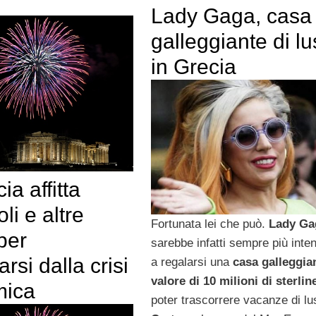
Lady Gaga, casa
galleggiante di l
in Grecia
ia affitta
li e altre
Fortunata lei che può.
Lady Ga
per
sarebbe infatti sempre più inte
arsi dalla crisi
a regalarsi una
casa galleggia
valore di 10 milioni di sterlin
mica
poter trascorrere vacanze di lu