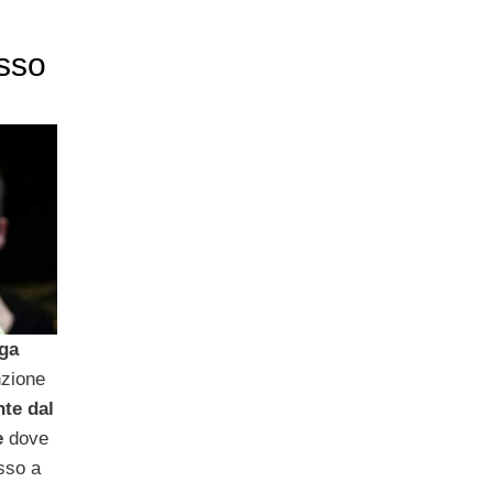
usso
ga
nzione
nte dal
e
dove
sso a