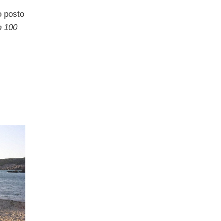
o posto
p 100