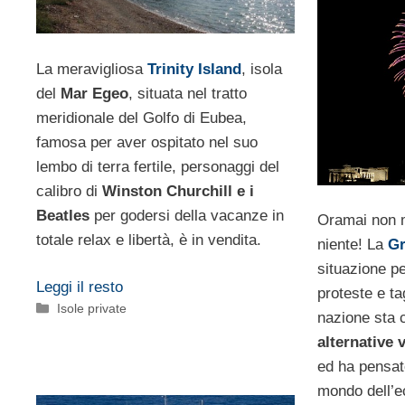
La meravigliosa
Trinity Island
, isola
del
Mar Egeo
, situata nel tratto
meridionale del Golfo di Eubea,
famosa per aver ospitato nel suo
lembo di terra fertile, personaggi del
calibro di
Winston Churchill e i
Beatles
per godersi della vacanze in
Oramai non m
totale relax e libertà, è in vendita.
niente! La
Gr
situazione per
Leggi il resto
proteste e ta
Categorie
Isole private
nazione sta 
alternative v
ed ha pensato
mondo dell’e