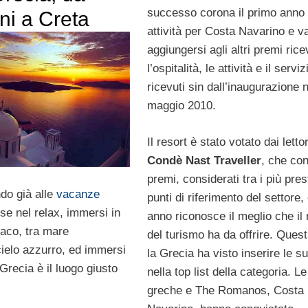
successo corona il primo anno 
ni a Creta
attività per Costa Navarino e v
aggiungersi agli altri premi rice
l’ospitalità, le attività e il serviz
ricevuti sin dall’inaugurazione n
maggio 2010.
Il resort è stato votato dai lettor
Condè Nast Traveller
, che con
premi, considerati tra i più pres
do già alle
vacanze
punti di riferimento del settore,
e nel relax, immersi in
anno riconosce il meglio che i
liaco, tra mare
del turismo ha da offrire. Ques
cielo azzurro, ed immersi
la Grecia ha visto inserire le su
 Grecia è il luogo giusto
nella top list della categoria. Le
greche e The Romanos, Costa