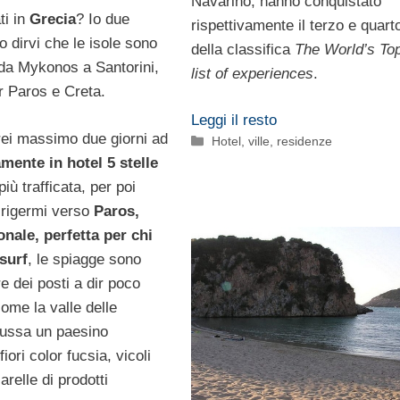
Navarino, hanno conquistato
ti in
Grecia
? Io due
rispettivamente il terzo e quart
o dirvi che le isole sono
della classifica
The World’s To
 da Mykonos a Santorini,
list of experiences
.
 Paros e Creta.
Leggi il resto
rei massimo due giorni ad
Categorie
Hotel, ville, residenze
mente in hotel 5 stelle
iù trafficata, per poi
irigermi verso
Paros,
onale, perfetta per chi
surf
, le spiagge sono
re dei posti a dir poco
ome la valle delle
Noussa un paesino
iori color fucsia, vicoli
arelle di prodotti