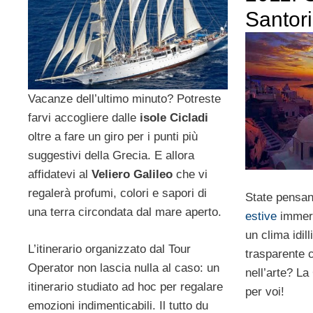
Santori
Vacanze dell’ultimo minuto? Potreste
farvi accogliere dalle
isole Cicladi
oltre a fare un giro per i punti più
suggestivi della Grecia. E allora
affidatevi al
Veliero Galileo
che vi
regalerà profumi, colori e sapori di
State pensan
una terra circondata dal mare aperto.
estive
immers
un clima idil
L’itinerario organizzato dal Tour
trasparente 
Operator non lascia nulla al caso: un
nell’arte? La
itinerario studiato ad hoc per regalare
per voi!
emozioni indimenticabili. Il tutto du