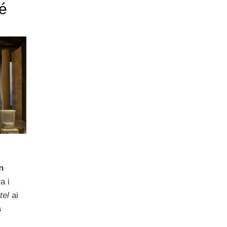
é
n
a i
tel
ai
s