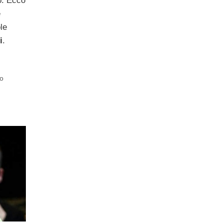
o. Ecco
e
le
i
.
no