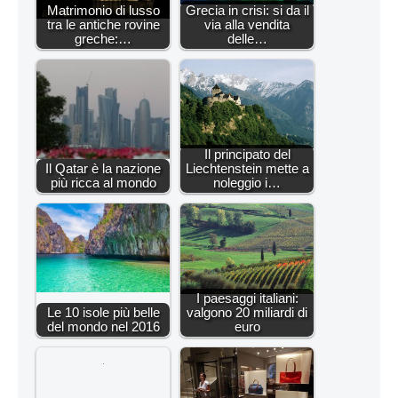
Matrimonio di lusso
Grecia in crisi: si da il
tra le antiche rovine
via alla vendita
greche:…
delle…
Il principato del
Il Qatar è la nazione
Liechtenstein mette a
più ricca al mondo
noleggio i…
I paesaggi italiani:
Le 10 isole più belle
valgono 20 miliardi di
del mondo nel 2016
euro