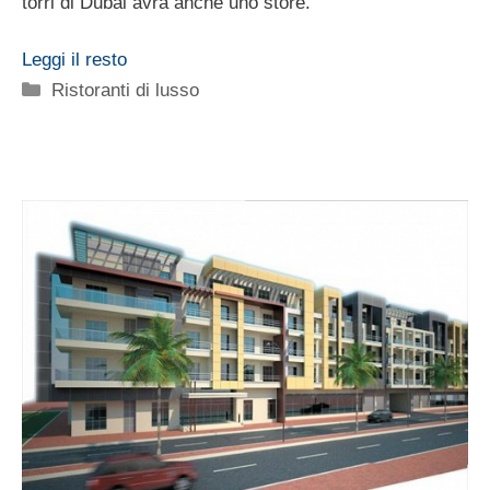
torri di Dubai avrà anche uno store.
Leggi il resto
Categorie
Ristoranti di lusso