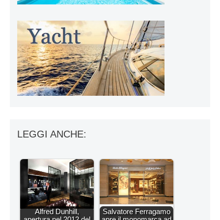
LEGGI ANCHE:
Alfred Dunhill,
Salvatore Ferragamo
apertura nel 2012 del
apre il monomarca ad