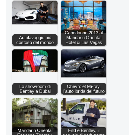
Capodanno 2013 al
Autolavaggio più
Mandarin Oriental
costoso del mondo
Hotel di Las Vegas
Lo showroom di
Chevrolet Mi-ray,
Bentley a Dubai
l'auto ibrida del futuro
Mandarin Oriental
Filld e Bentley, il