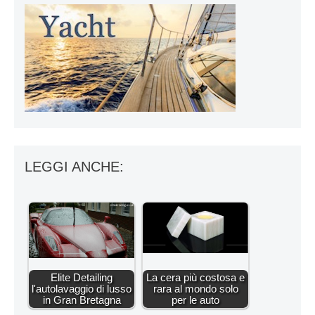
LEGGI ANCHE:
Elite Detailing
La cera più costosa e
l'autolavaggio di lusso
rara al mondo solo
in Gran Bretagna
per le auto