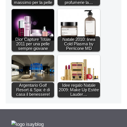
massimo per la pelle
profumerie la…
Dior Capture Totale
Natale 2010: linea
2011 per una pelle
Cold Plasma by
sempre giovane
Perricone MD
Argentario Golf
Idee regalo Natale
Resort & Spa: è di
2009: Make Up Estée
casa il benessere!
Lauder…