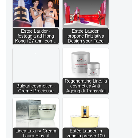
Estee Lauder -
Estée Lauder,
festeggia ad Hong
propone l'iniziativa
Kong i 27 anni con…
Design your Face
Regenerating Line, la
Bulgari cosmetica -
cosmetica Anti-
Creme Precieuse
Ageing di Transvital
Linea Luxury Cream
Estée Lauder, in
Laura Elos, il
vendita presso 100