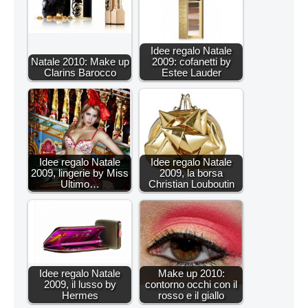
Idee regalo Natale
Natale 2010: Make up
2009: cofanetti by
Clarins Barocco
Estee Lauder
Idee regalo Natale
Idee regalo Natale
2009, lingerie by Miss
2009, la borsa
Ultimo…
Christian Louboutin
Idee regalo Natale
Make up 2010:
2009, il lusso by
contorno occhi con il
Hermes
rosso e il giallo