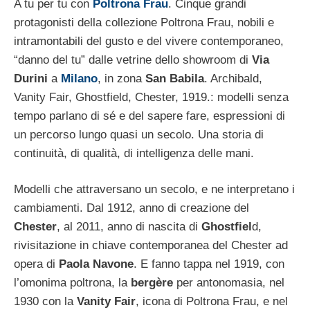
A tu per tu con
Poltrona Frau
. Cinque grandi
protagonisti della collezione Poltrona Frau, nobili e
intramontabili del gusto e del vivere contemporaneo,
“danno del tu” dalle vetrine dello showroom di
Via
Durini
a
Milano
, in zona
San Babila
. Archibald,
Vanity Fair, Ghostfield, Chester, 1919.: modelli senza
tempo parlano di sé e del sapere fare, espressioni di
un percorso lungo quasi un secolo. Una storia di
continuità, di qualità, di intelligenza delle mani.
Modelli che attraversano un secolo, e ne interpretano i
cambiamenti. Dal 1912, anno di creazione del
Chester
, al 2011, anno di nascita di
Ghostfiel
d,
rivisitazione in chiave contemporanea del Chester ad
opera di
Paola Navone
. E fanno tappa nel 1919, con
l’omonima poltrona, la
bergère
per antonomasia, nel
1930 con la
Vanity Fair
, icona di Poltrona Frau, e nel