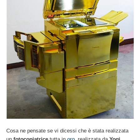
Cosa ne pensate se vi dicessi che è stata realizzata
un
fotocopiatrice
tutta in
oro
, realizzata da
Yogi