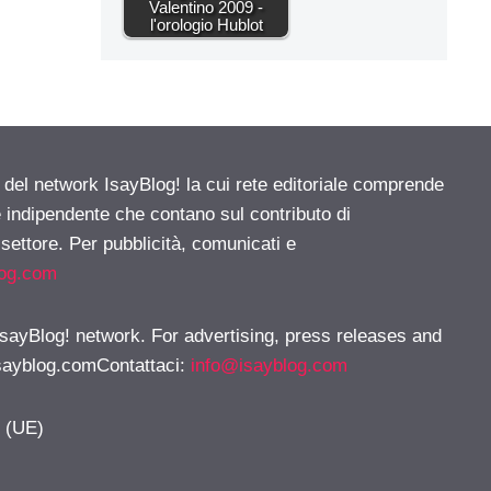
Valentino 2009 -
l'orologio Hublot
e del network IsayBlog! la cui rete editoriale comprende
e indipendente che contano sul contributo di
 settore. Per pubblicità, comunicati e
log.com
 IsayBlog! network. For advertising, press releases and
sayblog.comContattaci
:
info@isayblog.com
y (UE)