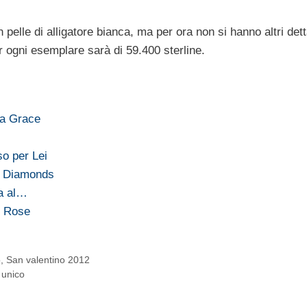
 pelle di alligatore bianca, ma per ora non si hanno altri dett
 ogni esemplare sarà di 59.400 sterline.
sa Grace
so per Lei
y Diamonds
ta al…
n Rose
o
,
San valentino 2012
 unico