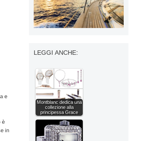
LEGGI ANCHE:
na e
Montblanc dedica una
collezione alla
principessa Grace
o è
e in