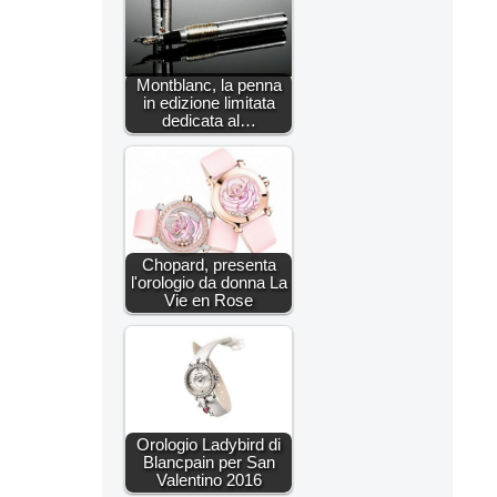
Montblanc, la penna
in edizione limitata
dedicata al…
Chopard, presenta
l'orologio da donna La
Vie en Rose
Orologio Ladybird di
Blancpain per San
Valentino 2016