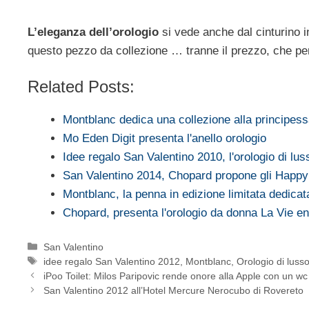
L’eleganza dell’orologio
si vede anche dal cinturino in
questo pezzo da collezione … tranne il prezzo, che per
Related Posts:
Montblanc dedica una collezione alla principes
Mo Eden Digit presenta l'anello orologio
Idee regalo San Valentino 2010, l'orologio di lus
San Valentino 2014, Chopard propone gli Happ
Montblanc, la penna in edizione limitata dedica
Chopard, presenta l'orologio da donna La Vie e
Categorie
San Valentino
Tag
idee regalo San Valentino 2012
,
Montblanc
,
Orologio di luss
iPoo Toilet: Milos Paripovic rende onore alla Apple con un wc
San Valentino 2012 all’Hotel Mercure Nerocubo di Rovereto