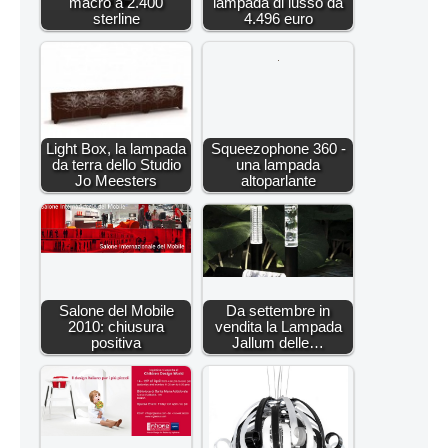
macro a 2.400
lampada di lusso da
sterline
4.496 euro
Light Box, la lampada
Squeezophone 360 -
da terra dello Studio
una lampada
Jo Meesters
altoparlante
Salone del Mobile
Da settembre in
2010: chiusura
vendita la Lampada
positiva
Jallum delle…