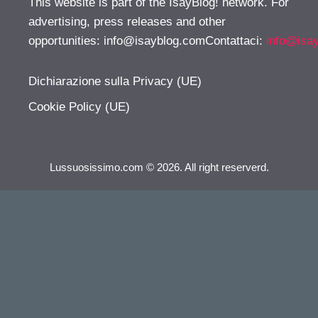
This website is part of the IsayBlog! network. For
advertising, press releases and other
opportunities:
info@isayblog.comContattaci
:
info@isa
Dichiarazione sulla Privacy (UE)
Cookie Policy (UE)
Lussuosissimo.com © 2026. All right reserverd.