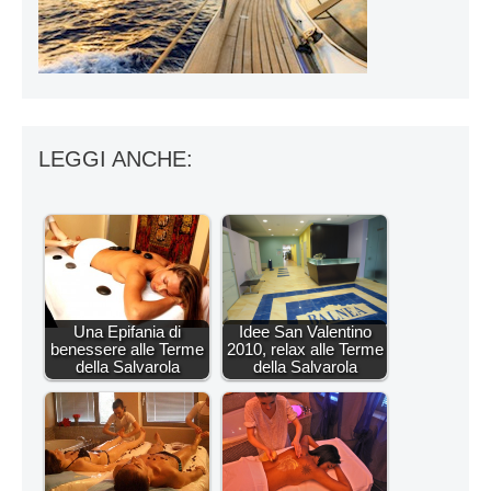
LEGGI ANCHE:
Una Epifania di
Idee San Valentino
benessere alle Terme
2010, relax alle Terme
della Salvarola
della Salvarola