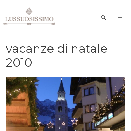
Vai
al
ME
contenuto
vacanze di natale
2010