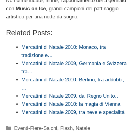
Non dimenticate, infine, l’appuntamento del 5 gennaio
con
Music on Ice
, grandi campioni del pattinaggio
artistico per una notte da sogno.
Related Posts:
Mercatini di Natale 2010: Monaco, tra
tradizione e…
Mercatini di Natale 2009, Germania e Svizzera
tra…
Mercatini di Natale 2010: Berlino, tra addobbi,
…
Mercatini di Natale 2009, dal Regno Unito…
Mercatini di Natale 2010: la magia di Vienna
Mercatini di Natale 2009, tra neve e specialità
Categorie
Eventi-Fiere-Saloni
,
Flash
,
Natale