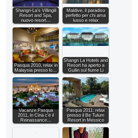
Shangri-La’s Villingili
Maldive, il paradiso
Resort and Spa,
perfetto per chi ama
nuovo resort…
lusso e relax
Shangri La Hotels and
Pasqua 2010, relax in
Resort ha aperto a
Malaysia presso lo…
Guilin sul fiume Li
Vacanze Pasqua
Pasqua 2011: relax
2011, in Cina c'è il
presso il Be Tulum
Reinassance…
Resort in Messico