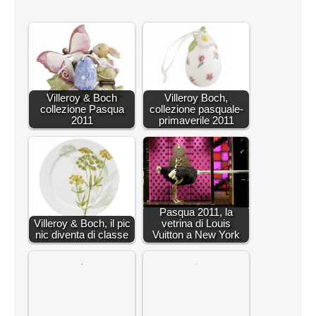
Villeroy & Boch
Villeroy Boch,
collezione Pasqua
collezione pasquale-
2011
primaverile 2011
Pasqua 2011, la
Villeroy & Boch, il pic
vetrina di Louis
nic diventa di classe
Vuitton a New York