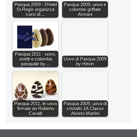
Pasqua 2009 - l'Hotel
Pasqua 2009, uova e
St.Regis organizza
colombe griffate
corsi di…
Armani
Pasqua 2011 - uovo,
ovetti e colomba
Uovo di Pasqua 2009
pasquale by…
by Hèvin
Pasqua 2011, le uova
Pasqua 2009, uova di
firmate da Roberto
cristallo 1A Classe
Cavalli
Alviero Martini