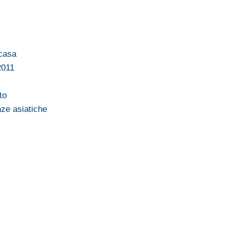
 casa
2011
to
nze asiatiche