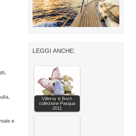
LEGGI ANCHE:
tti,
ulla,
Villeroy & Boch
collezione Pasqua
2011
rmale e