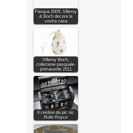
Pasqua 2009, Villeroy
& Boch decora la
vostra casa
Villeroy Boch,
collezione pasquale-
primaverile 2011
Il cestino da pic nic
Rolls Royce