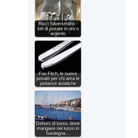
Ricci Silversmiths -
set di posate in oro o
argento
Foo Fitch, le nuove
posate per chi ama le
pietanze asiatiche
Dehors di lusso, dove
mangiare nel lusso in
Sardegna…