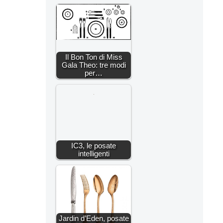
Il Bon Ton di Miss
Gala Theo: tre modi
per…
IC3, le posate
intelligenti
Jardin d’Eden, posate