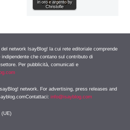
in oro e argento by
Christofle
e del network IsayBlog! la cui rete editoriale comprende
e indipendente che contano sul contributo di
 settore. Per pubblicità, comunicati e
log.com
 IsayBlog! network. For advertising, press releases and
sayblog.comContattaci
:
info@isayblog.com
y (UE)