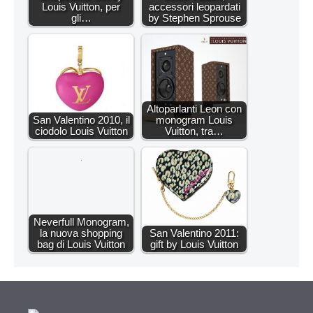
Louis Vuitton, per
accessori leopardati
gli…
by Stephen Sprouse
Altoparlanti Leon con
San Valentino 2010, il
monogram Louis
ciodolo Louis Vuitton
Vuitton, tra…
Neverfull Monogram,
la nuova shopping
San Valentino 2011:
bag di Louis Vuitton
gift by Louis Vuitton