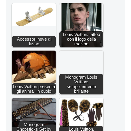
Louis Vuitton: tattoo
Accessori neve di
con il logo della
lusso
maison
Monogram Louis
Vuitton:
Louis Vuitton presenta
semplicemente
gli animali in cuoio
brillante
Monogram
Chopsticks Set by
Louis Vuitton,