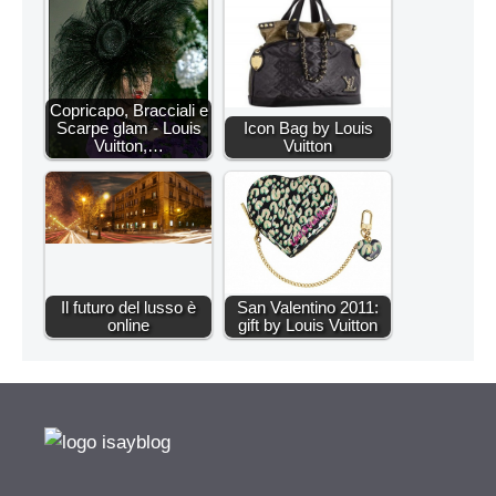
Copricapo, Bracciali e
Scarpe glam - Louis
Icon Bag by Louis
Vuitton,…
Vuitton
Il futuro del lusso è
San Valentino 2011:
online
gift by Louis Vuitton