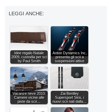
LEGGI ANCHE:
Idee regalo Natale
Anton Dynamics Inc,
2009, custodia per sci
presenta gli scii a
by Paul Smith
sospensioni attive
Vacanze neve 2010:
Zai Bentley
Camere vicine alle
Supersport Skis, i
piste da scii…
nuovi scii nati dalla…