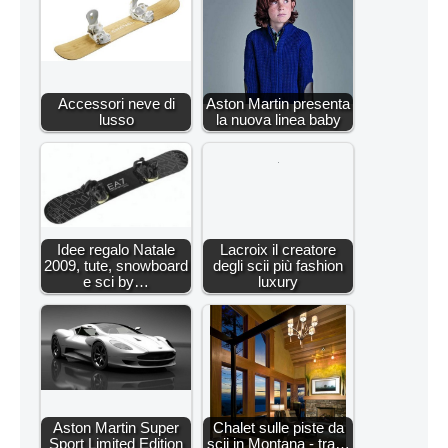
Accessori neve di
Aston Martin presenta
lusso
la nuova linea baby
Idee regalo Natale
Lacroix il creatore
2009, tute, snowboard
degli scii più fashion
e sci by…
luxury
Aston Martin Super
Chalet sulle piste da
Sport Limited Edition
scii in Montana - tra…