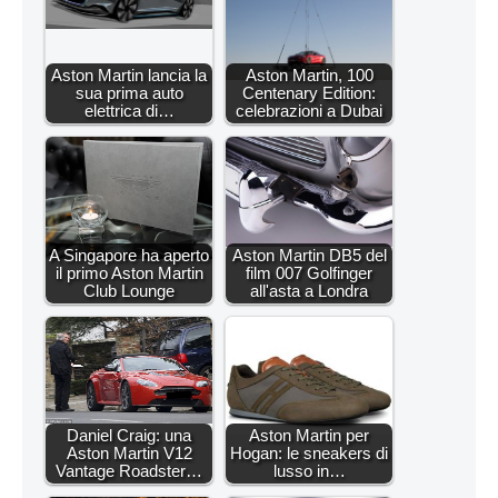
Aston Martin lancia la
Aston Martin, 100
sua prima auto
Centenary Edition:
elettrica di…
celebrazioni a Dubai
A Singapore ha aperto
Aston Martin DB5 del
il primo Aston Martin
film 007 Golfinger
Club Lounge
all'asta a Londra
Daniel Craig: una
Aston Martin per
Aston Martin V12
Hogan: le sneakers di
Vantage Roadster…
lusso in…