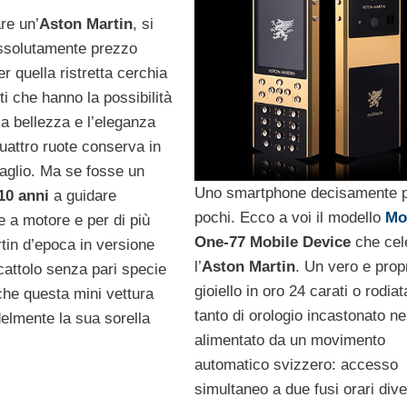
re un’
Aston Martin
, si
ssolutamente prezzo
er quella ristretta cerchia
sti che hanno la possibilità
a bellezza e l’eleganza
uattro ruote conserva in
taglio. Ma se fosse un
Uno smartphone decisamente 
10 anni
a guidare
pochi. Ecco a voi il modello
Mo
e a motore e per di più
One-77 Mobile Device
che cel
tin d’epoca in versione
l’
Aston Martin
. Un vero e prop
cattolo senza pari specie
gioiello in oro 24 carati o rodia
che questa mini vettura
tanto di orologio incastonato ne
delmente la sua sorella
alimentato da un movimento
automatico svizzero: accesso
simultaneo a due fusi orari dive