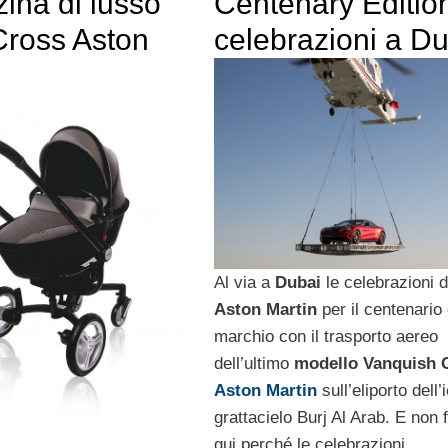
ina di lusso
Centenary Editio
Cross Aston
celebrazioni a D
Al via a
Dubai
le celebrazioni d
Aston Martin
per il centenario 
marchio con il trasporto aereo
dell’ultimo
modello Vanquish 
Aston Martin
sull’eliporto dell’
grattacielo Burj Al Arab. E non 
qui perché le celebrazioni