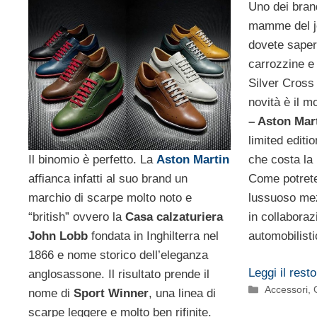
Uno dei bran
mamme del je
dovete sapere
carrozzine e
Silver Cross 
novità è il m
– Aston Mar
limited editi
che costa la 
Il binomio è perfetto. La
Aston Martin
Come potrete
affianca infatti al suo brand un
lussuoso mez
marchio di scarpe molto noto e
in collabora
“british” ovvero la
Casa calzaturiera
automobilisti
John Lobb
fondata in Inghilterra nel
1866 e nome storico dell’eleganza
Leggi il resto
anglosassone. Il risultato prende il
Categorie
Accessori
,
nome di
Sport Winner
, una linea di
scarpe leggere e molto ben rifinite.