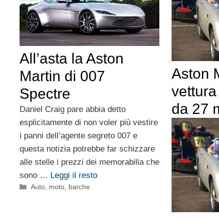
All’asta la Aston
Aston M
Martin di 007
vettura
Spectre
da 27 m
Daniel Craig pare abbia detto
esplicitamente di non voler più vestire
i panni dell’agente segreto 007 e
questa notizia potrebbe far schizzare
alle stelle i prezzi dei memorabilia che
sono …
Leggi il resto
Categorie
Auto, moto, barche