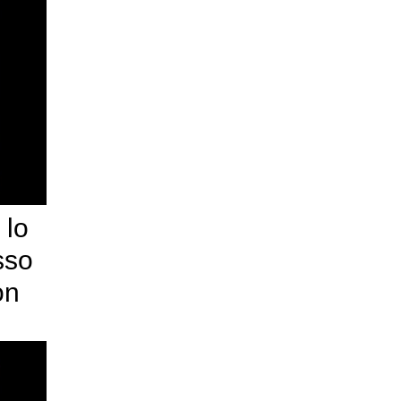
 lo
sso
on