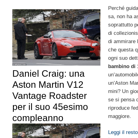
Perché guida
sa, non ha a
soprattutto p
di collezioni
di ammirare l
che questa q
ogni suo det
bambino di 
Daniel Craig: una
un’automobil
Aston Martin V12
un’Aston Mar
mini? Un gio
Vantage Roadster
se si pensa 
per il suo 45esimo
riproduce fe
compleanno
maggiore.
Leggi il resto