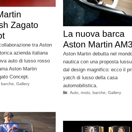
Martin
sh Zagato
La nuova barca
t
Aston Martin AM
collaborazione tra Aston
torica azienda italiana
Aston Martin debutta nel mondo
ova auto di lusso rosso
nautica con una proposta luss
iama Aston Martin
dal design magnifico: ecco il p
gato Concept.
yatch di lusso della casa
, barche
,
Gallery
automobilistica.
Categorie
Auto, moto, barche
,
Gallery