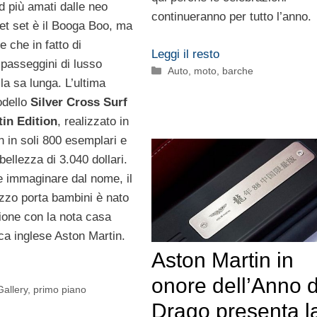
d più amati dalle neo
continueranno per tutto l’anno.
t set è il Booga Boo, ma
 che in fatto di
Leggi il resto
 passeggini di lusso
Categorie
Auto, moto, barche
la sa lunga. L’ultima
odello
Silver Cross Surf
tin Edition
, realizzato in
on in soli 800 esemplari e
bellezza di 3.040 dollari.
 immaginare dal nome, il
zo porta bambini è nato
zione con la nota casa
ca inglese Aston Martin.
Aston Martin in
onore dell’Anno d
Gallery
,
primo piano
Drago presenta l