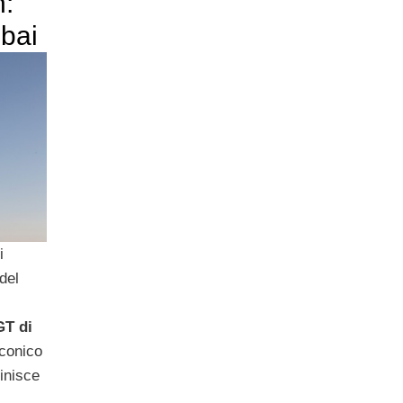
n:
ubai
i
del
GT di
iconico
finisce