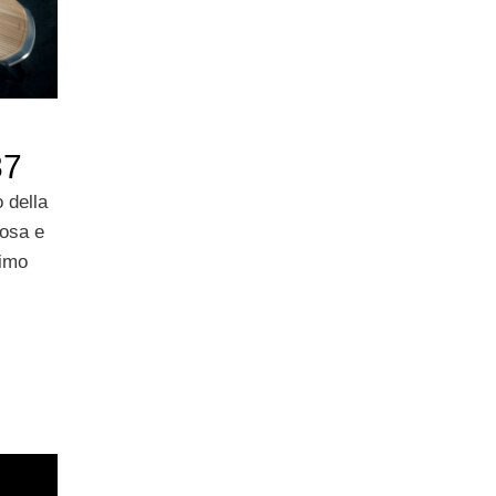
37
 della
uosa e
rimo