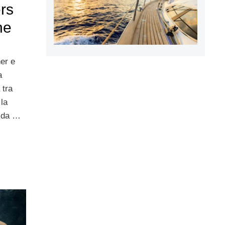
rs
ne
er e
a
 tra
 la
a da …