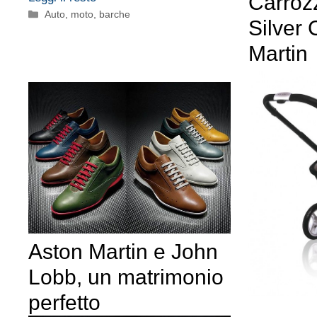
Carrozz
Categorie
Auto, moto, barche
Silver 
Martin
Aston Martin e John
Lobb, un matrimonio
perfetto