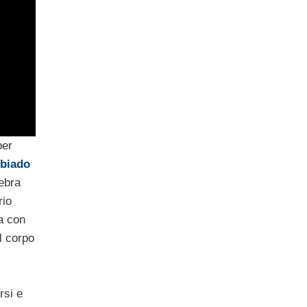
per
biado
ebra
rio
ta con
l corpo
rsi e