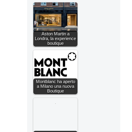
Aston Martin a
Londra, la experience
boutique
Montblanc ha aperto
a Milano una nuova
Boutique