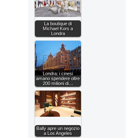
La boutique di
Michael Kors a
Londra
Londra: i cinesi
amano spendere oltre
200 milioni di…
Bally apre un negozio
a Los Angeles