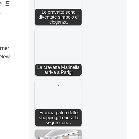
e. E
Le cravatte sono
e
diventate simbolo di
eleganza
rner
 New
La cravatta Marinella
arriva a Parigi
Francia patria dello
shopping, Londra la
segue con…