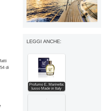
LEGGI ANCHE:
atti
54 di
Profumo E. Marinella:
lusso Made in Italy
e