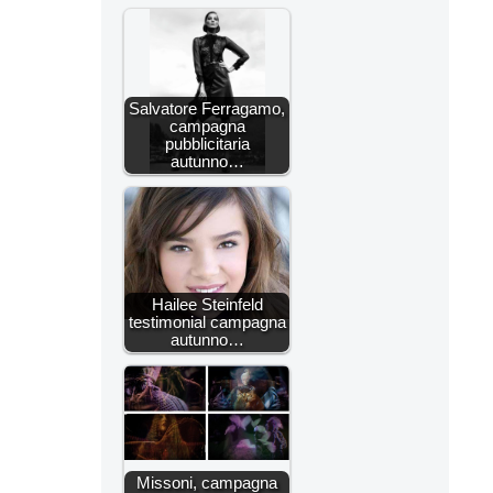
Salvatore Ferragamo,
campagna
pubblicitaria
autunno…
Hailee Steinfeld
testimonial campagna
autunno…
Missoni, campagna