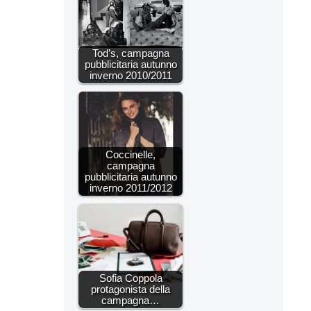
Tod’s, campagna
pubblicitaria autunno
inverno 2010/2011
Coccinelle,
campagna
pubblicitaria autunno
inverno 2011/2012
Sofia Coppola
protagonista della
campagna…