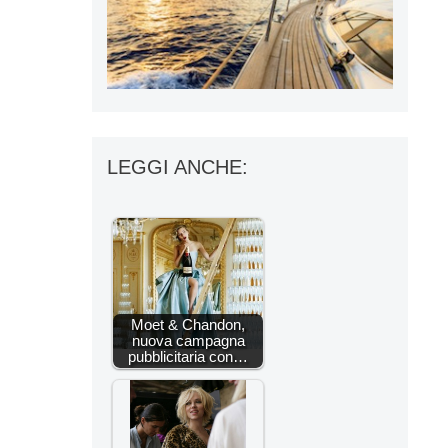
LEGGI ANCHE:
Moet & Chandon,
nuova campagna
pubblicitaria con…