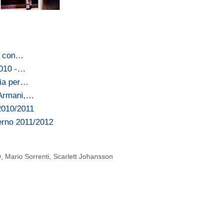
a con…
2010 -…
ria per…
 Armani,…
2010/2011
erno 2011/2012
O
,
Mario Sorrenti
,
Scarlett Johansson