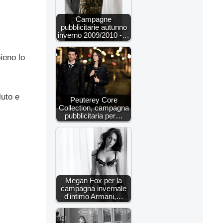
Campagne
pubblicitarie autunno
inverno 2009/2010 -…
ieno lo
luto e
Peuterey Core
Collection, campagna
pubblicitaria per…
Megan Fox per la
campagna invernale
d'intimo Armani,…