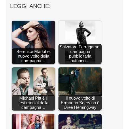
LEGGI ANCHE:
Salvatore Ferragamo,
Berenice Marlohe,
campagna
nuovo volto della
pubblicitaria
campagna…
autunno…
Michael Pitt è il
Il nuovo volto di
testimonial della
Ermanno Scervino è
campagna…
Dree Hemingway