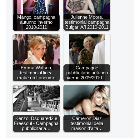
Mango, campagna
Julienne Moore,
autunno inverno
testimonial campagna
2010/2011
Bulgari A/I 2010-2011
Emma Watson,
Campagne
testimonial linea
pubblicitarie autunno
make up Lancome
inverno 2009/2010 -…
Kenzo, Dsquared2 e
Cameron Diaz
Freesoul - Campagna
testimonial della
pubblicitaria…
maison d'alta…