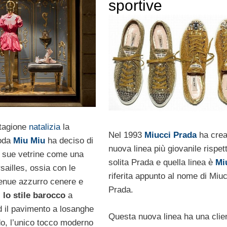
sportive
stagione
natalizia
la
Nel 1993
Miucci Prada
ha crea
oda
Miu Miu
ha deciso di
nuova linea più giovanile rispett
 sue vetrine come una
solita Prada e quella linea è
Mi
sailles, ossia con le
riferita appunto al nome di Miuc
tenue azzurro cenere e
Prada.
,
lo stile barocco
a
d il pavimento a losanghe
Questa nuova linea ha una clie
do, l’unico tocco moderno