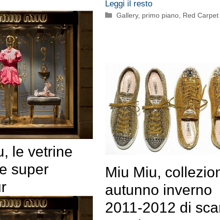
Leggi il resto
Categorie
Gallery
,
primo piano
,
Red Carpet
, le vetrine
ie super
Miu Miu, collezio
r
autunno inverno
2011-2012 di sca