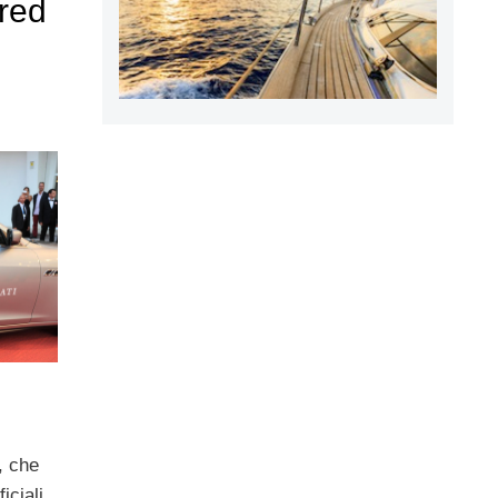
 red
, che
iciali