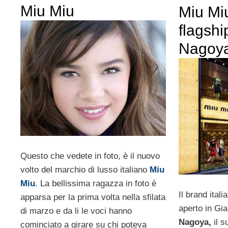
Miu Miu
Miu Mi
flagshi
Nagoya
Questo che vedete in foto, è il nuovo
volto del marchio di lusso italiano
Miu
Miu
. La bellissima ragazza in foto è
Il brand ital
apparsa per la prima volta nella sfilata
aperto in Gi
di marzo e da li le voci hanno
Nagoya,
il s
cominciato a girare su chi poteva