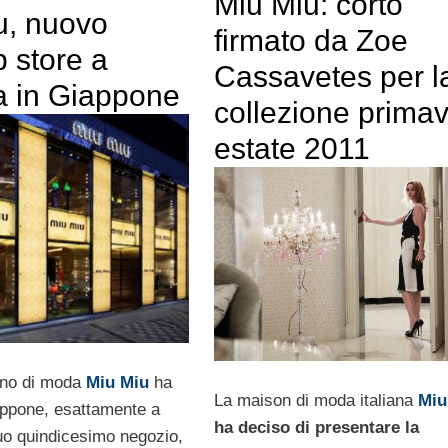
Miu Miu: corto
u, nuovo
firmato da Zoe
p store a
Cassavetes per l
 in Giappone
collezione prima
estate 2011
iano di moda
Miu Miu
ha
La maison di moda italiana
Miu
appone, esattamente a
ha deciso di presentare la
uo quindicesimo negozio,