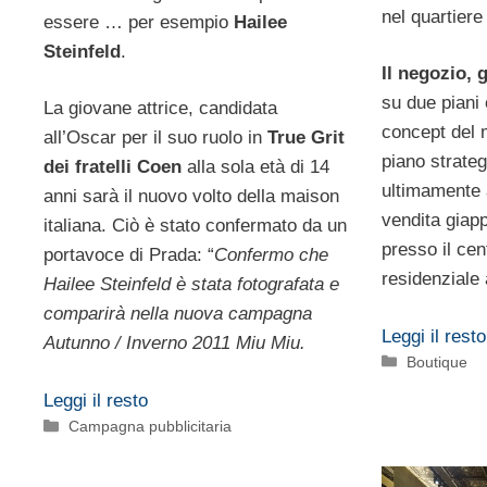
nel quartiere
essere … per esempio
Hailee
Steinfeld
.
Il negozio,
su due piani 
La giovane attrice, candidata
concept del 
all’Oscar per il suo ruolo in
True Grit
piano strateg
dei fratelli Coen
alla sola età di 14
ultimamente a
anni sarà il nuovo volto della maison
vendita giap
italiana. Ciò è stato confermato da un
presso il cen
portavoce di Prada: “
Confermo che
residenziale 
Hailee Steinfeld è stata fotografata e
comparirà nella nuova campagna
Leggi il resto
Autunno / Inverno 2011 Miu Miu.
Categorie
Boutique
Leggi il resto
Categorie
Campagna pubblicitaria