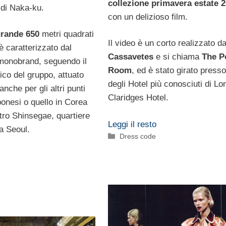
collezione primavera estate 
 di Naka-ku.
con un delizioso film.
 grande 650
metri quadrati
Il video è un corto realizzato d
è caratterizzato dal
Cassavetes
e si chiama
The P
monobrand, seguendo il
Room
, ed è stato girato press
ico del gruppo, attuato
degli Hotel più conosciuti di Lon
nche per gli altri punti
Claridges Hotel.
ponesi o quello in Corea
tro Shinsegae, quartiere
Leggi il resto
a Seoul.
Categorie
Dress code