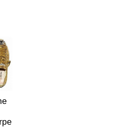
ne
rpe