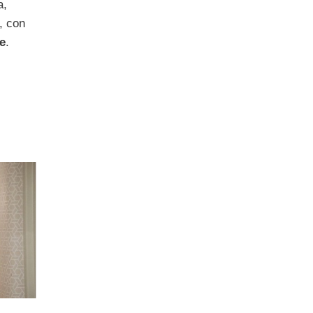
a,
, con
le
.