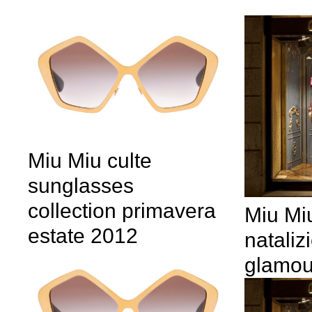
Miu Miu culte
sunglasses
collection primavera
Miu Miu
estate 2012
nataliz
glamou