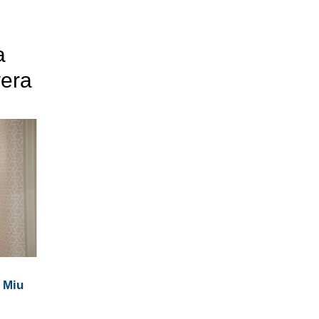
a
vera
 Miu