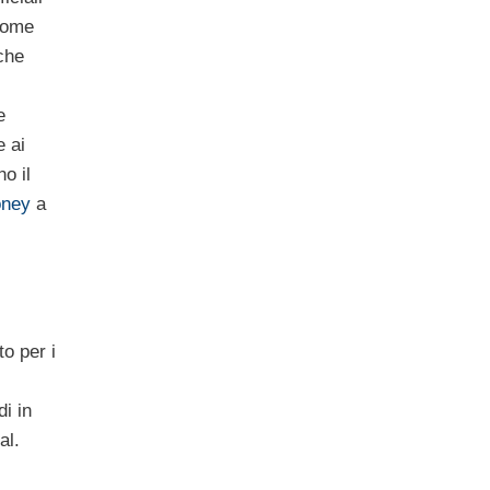
come
che
e
e ai
o il
oney
a
o per i
di in
al.