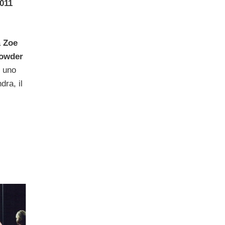
2011
a
Zoe
owder
o uno
dra, il