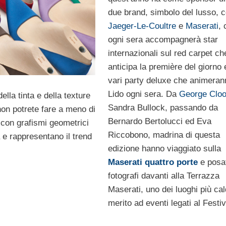
due brand, simbolo del lusso, 
Jaeger-Le-Coultre
e
Maserati
, 
ogni sera accompagnerà star
internazionali sul red carpet ch
anticipa la première del giorno 
vari party deluxe che animerann
Lido ogni sera. Da
George Clo
lla tinta e della texture
Sandra Bullock, passando da
non potrete fare a meno di
Bernardo Bertolucci ed Eva
p, con grafismi geometrici
Riccobono, madrina di questa
 e rappresentano il trend
edizione hanno viaggiato sulla
Maserati quattro porte
e posat
fotografi davanti alla Terrazza
Maserati, uno dei luoghi più cal
merito ad eventi legati al Festiv