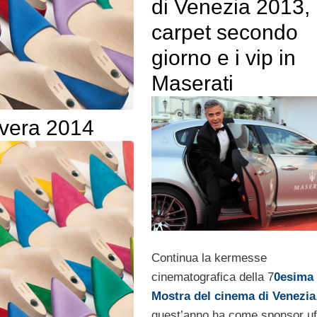
di Venezia 2013,
carpet secondo
giorno e i vip in
Maserati
avera 2014
Continua la kermesse
cinematografica della 7
0esima
Mostra del cinema di Venezia
quest’anno ha come sponsor uff