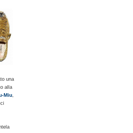
to una
o alla
u-Miu
,
ci
ntela