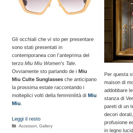
Gli occhiali che vi sto per presentare
sono stati presentati in
contemporanea con l’anteprima del
terzo
Miu Miu Women’s Tale
.
Ovviamente sto parlando de i
Miu
Per questa 
Miu Culte Sunglasses
che anticipano
maison di m
la prossima estate raccontando i
addobbare le
molteplici volti della femminilità di
Miu
stanza di Ver
Miu
.
pareti di un 
decori dorati
Leggi il resto
profusione e
Categorie
Accessori
,
Gallery
in legno luci