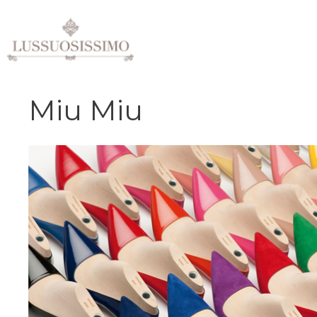
Vai
al
contenuto
Miu Miu