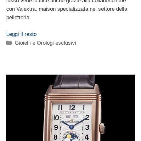
lusso vede la luce anche grazie alla collaborazione
con Valextra, maison specializzata nel settore della
pelletteria.
Leggi il resto
Categorie
Gioielli e Orologi esclusivi