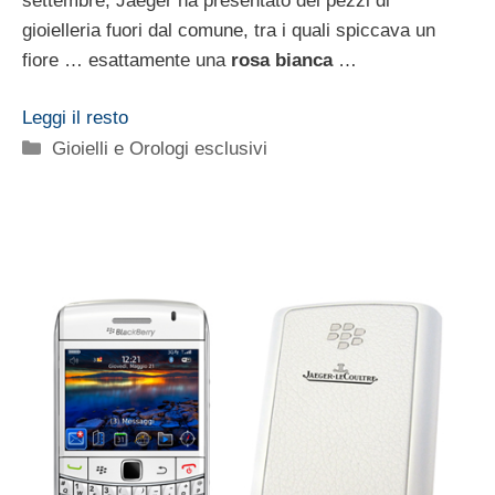
settembre, Jaeger ha presentato dei pezzi di
gioielleria fuori dal comune, tra i quali spiccava un
fiore … esattamente una
rosa bianca
…
Leggi il resto
Categorie
Gioielli e Orologi esclusivi