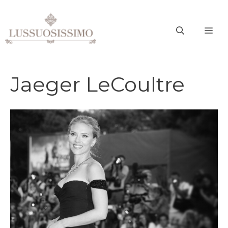
Vai
al
ME
contenuto
Jaeger LeCoultre