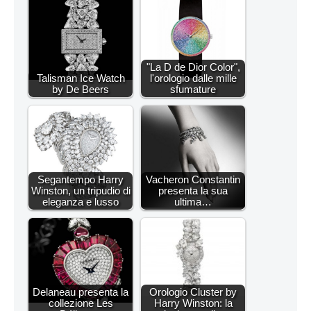
"La D de Dior Color",
Talisman Ice Watch
l'orologio dalle mille
by De Beers
sfumature
Segantempo Harry
Vacheron Constantin
Winston, un tripudio di
presenta la sua
eleganza e lusso
ultima…
Delaneau presenta la
Orologio Cluster by
collezione Les
Harry Winston: la