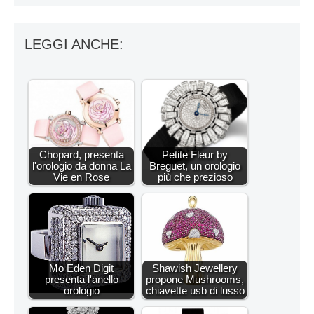
LEGGI ANCHE:
Chopard, presenta
Petite Fleur by
l'orologio da donna La
Breguet, un orologio
Vie en Rose
più che prezioso
Mo Eden Digit
Shawish Jewellery
presenta l'anello
propone Mushrooms,
orologio
chiavette usb di lusso