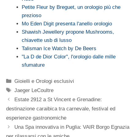
Petite Fleur by Breguet, un orologio più che
prezioso
Mo Eden Digit presenta l'anello orologio
Shawish Jewellery propone Mushrooms,
chiavette usb di lusso
Talisman Ice Watch by De Beers
"La D de Dior Color", l'orologio dalle mille
sfumature
Categorie
Gioielli e Orologi esclusivi
Tag
Jaeger LeCoultre
Estate 2912 a St Vincent e Grenadine:
destinazione caraibica tra carnevale, festival ed
esperienze gastronomiche
Una Spa innovativa in Puglia: VAIR Borgo Egnazia
per rilassarsi con le amiche