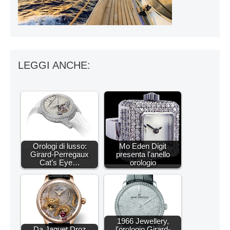
LEGGI ANCHE:
Orologi di lusso:
Mo Eden Digit
Girard-Perregaux
presenta l'anello
Cat’s Eye…
orologio
1966 Jewellery,
Da Jaquet Droz
l'orologio Girard-