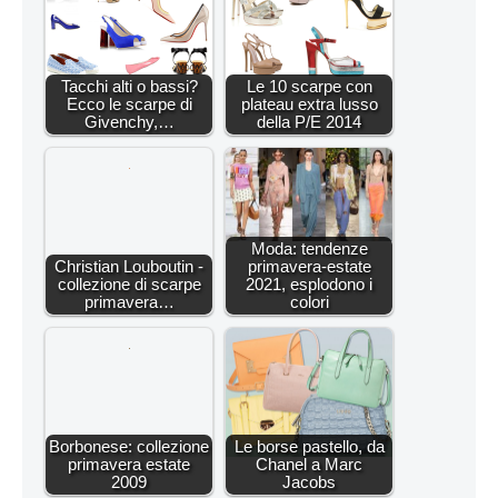
Tacchi alti o bassi?
Le 10 scarpe con
Ecco le scarpe di
plateau extra lusso
Givenchy,…
della P/E 2014
Moda: tendenze
Christian Louboutin -
primavera-estate
collezione di scarpe
2021, esplodono i
primavera…
colori
Borbonese: collezione
Le borse pastello, da
primavera estate
Chanel a Marc
2009
Jacobs