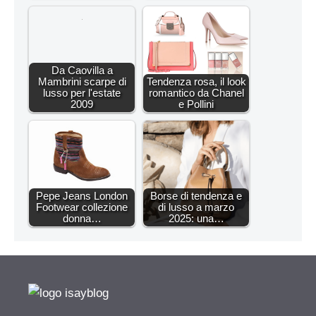
Da Caovilla a
Mambrini scarpe di
Tendenza rosa, il look
lusso per l'estate
romantico da Chanel
2009
e Pollini
Pepe Jeans London
Borse di tendenza e
Footwear collezione
di lusso a marzo
donna…
2025: una…