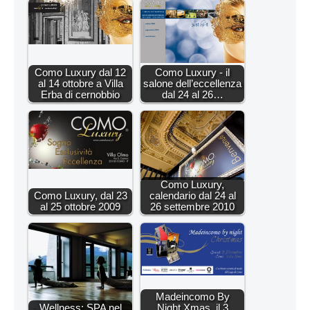
Como Luxury dal 12
Como Luxury - il
al 14 ottobre a Villa
salone dell’eccellenza
Erba di cernobbio
dal 24 al 26…
Como Luxury,
Como Luxury, dal 23
calendario dal 24 al
al 25 ottobre 2009
26 settembre 2010
Madeincomo By
Wellness: SPA nel
Night Xmas, il 3