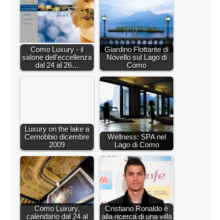
Como Luxury - il
Giardino Flottante di
salone dell’eccellenza
Novello sul Lago di
dal 24 al 26…
Como
Luxury on the lake a
Cernobbio dicembre
Wellness: SPA nel
2009
Lago di Como
Como Luxury,
Cristiano Ronaldo è
calendario dal 24 al
alla ricerca di una villa