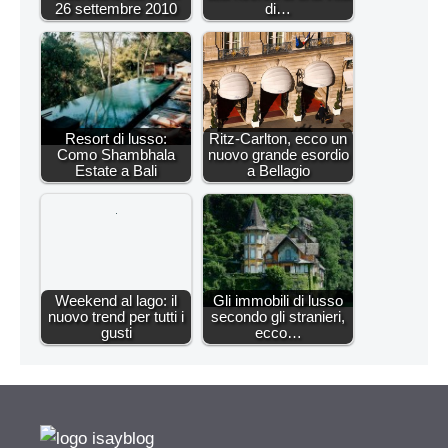
26 settembre 2010
di…
Resort di lusso:
Ritz-Carlton, ecco un
Como Shambhala
nuovo grande esordio
Estate a Bali
a Bellagio
Weekend al lago: il
Gli immobili di lusso
nuovo trend per tutti i
secondo gli stranieri,
gusti
ecco…