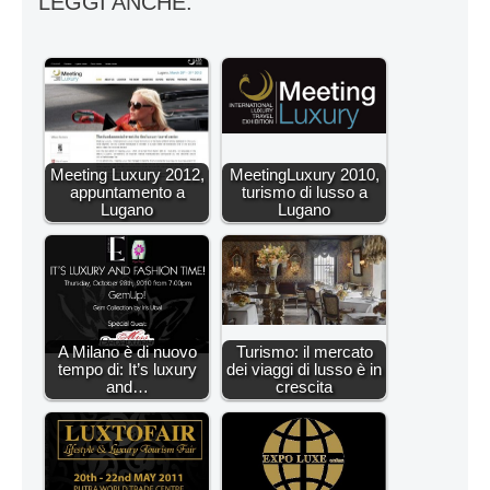
LEGGI ANCHE:
Meeting Luxury 2012,
MeetingLuxury 2010,
appuntamento a
turismo di lusso a
Lugano
Lugano
A Milano è di nuovo
Turismo: il mercato
tempo di: It’s luxury
dei viaggi di lusso è in
and…
crescita