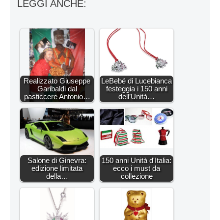
LEGGI ANCHE:
Realizzato Giuseppe
LeBebé di Lucebianca
Garibaldi dal
festeggia i 150 anni
pasticcere Antonio…
dell’Unità…
Salone di Ginevra:
150 anni Unità d'Italia:
edizione limitata
ecco i must da
della…
collezione