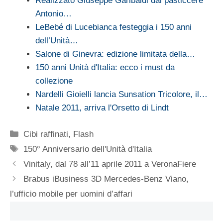
Realizzato Giuseppe Garibaldi dal pasticcere
Antonio…
LeBebé di Lucebianca festeggia i 150 anni
dell’Unità…
Salone di Ginevra: edizione limitata della…
150 anni Unità d'Italia: ecco i must da
collezione
Nardelli Gioielli lancia Sunsation Tricolore, il…
Natale 2011, arriva l'Orsetto di Lindt
Categorie
Cibi raffinati
,
Flash
Tag
150° Anniversario dell'Unità d'Italia
Vinitaly, dal 78 all’11 aprile 2011 a VeronaFiere
Brabus iBusiness 3D Mercedes-Benz Viano,
l’ufficio mobile per uomini d’affari