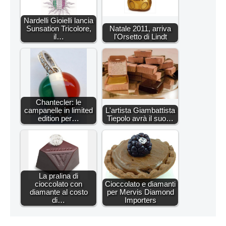
Nardelli Gioielli lancia
Sunsation Tricolore,
Natale 2011, arriva
il…
l'Orsetto di Lindt
Chantecler: le
campanelle in limited
L'artista Giambattista
edition per…
Tiepolo avrà il suo…
La pralina di
cioccolato con
Cioccolato e diamanti
diamante al costo
per Mervis Diamond
di…
Importers