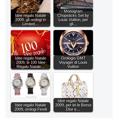
Monogram
Idee regalo Natale
Chopsticks Set by
2009, gli orologi in
Louis Vuitton, per
Limited…
gli…
Idee regalo Natale
Orologio GMT
2009, le 100 Idee
Voyager di Louis
Regalo Natale…
Vuitton
Idee regalo Natale
Idee regalo Natale
2009, per lei le Borse
2009, orologi Fendi
Dior e…