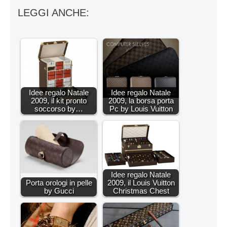
LEGGI ANCHE:
Idee regalo Natale
Idee regalo Natale
2009, il kit pronto
2009, la borsa porta
soccorso by…
Pc by Louis Vuitton
Idee regalo Natale
Porta orologi in pelle
2009, il Louis Vuitton
by Gucci
Christmas Chest