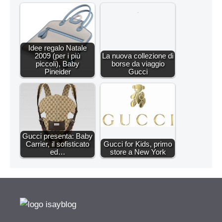
Idee regalo Natale
2009 (per i più
La nuova collezione di
piccoli), Baby
borse da viaggio
Pineider
Gucci
Gucci presenta: Baby
Carrier, il sofisticato
Gucci for Kids, primo
ed…
store a New York