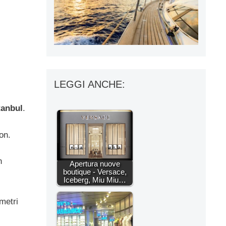
LEGGI ANCHE:
tanbul
.
on.
n
Apertura nuove
boutique - Versace,
Iceberg, Miu Miu…
 metri