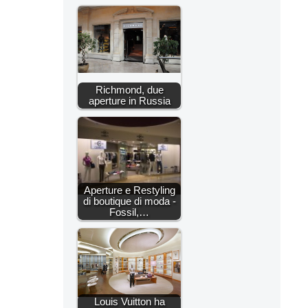
Richmond, due
aperture in Russia
Aperture e Restyling
di boutique di moda -
Fossil,…
Louis Vuitton ha