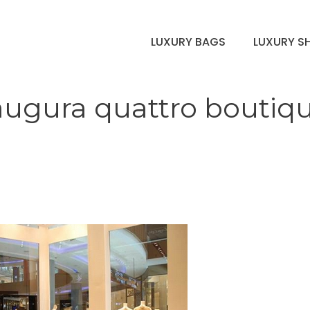
LUXURY BAGS
LUXURY S
naugura quattro boutiq