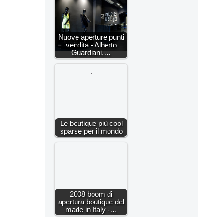
Nuove aperture punti
vendita - Alberto
Guardiani,…
Le boutique più cool
sparse per il mondo
2008 boom di
apertura boutique del
made in Italy -…