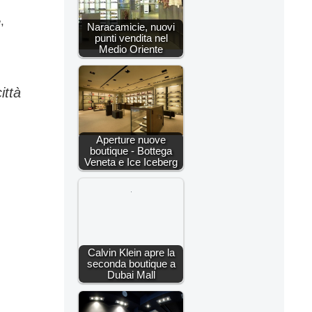
,
Naracamicie, nuovi
punti vendita nel
Medio Oriente
ittà
Aperture nuove
boutique - Bottega
Veneta e Ice Iceberg
Calvin Klein apre la
seconda boutique a
Dubai Mall