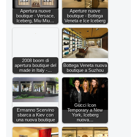
Apertura nuove
Aperture nuove
boutique - Versace,
boutique - Bottega
Iceberg, Miu Miu…
Veneta e Ice Iceberg
2008 boom di
apertura boutique del
Bottega Veneta nuova
made in Italy -…
boutique a Suzhou
Gucci Icon
Ermanno Scervino
Temporary a New
sbarca a Kiev con
York, Iceberg
una nuova boutique
nuova…