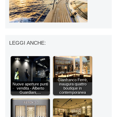
LEGGI ANCHE:
Gianfranco Ferrè,
Nuove aperture punti
inaugura quattro
vendita - Alberto
boutique in
Guardiani,…
contemporanea