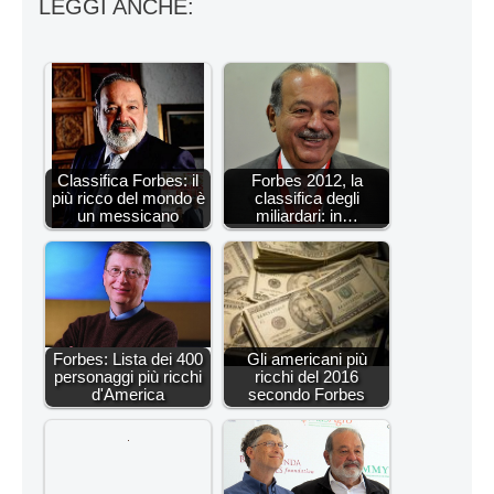
LEGGI ANCHE:
Classifica Forbes: il
Forbes 2012, la
più ricco del mondo è
classifica degli
un messicano
miliardari: in…
Forbes: Lista dei 400
Gli americani più
personaggi più ricchi
ricchi del 2016
d'America
secondo Forbes