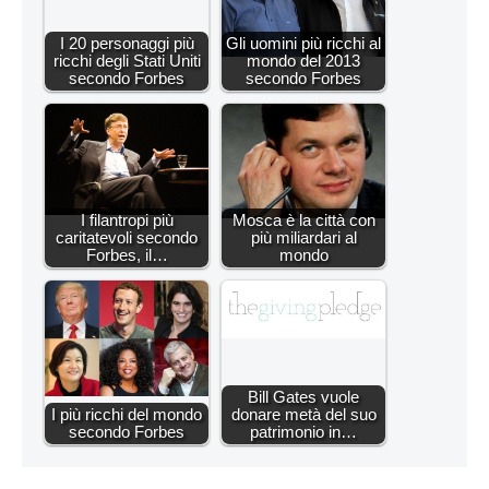
I 20 personaggi più
Gli uomini più ricchi al
ricchi degli Stati Uniti
mondo del 2013
secondo Forbes
secondo Forbes
I filantropi più
Mosca è la città con
caritatevoli secondo
più miliardari al
Forbes, il…
mondo
Bill Gates vuole
I più ricchi del mondo
donare metà del suo
secondo Forbes
patrimonio in…