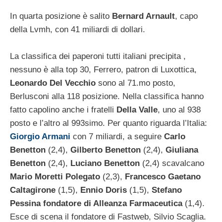
In quarta posizione è salito
Bernard Arnault
, capo
della Lvmh, con 41 miliardi di dollari.
La classifica dei paperoni tutti italiani precipita ,
nessuno è alla top 30, Ferrero, patron di Luxottica,
Leonardo Del Vecchio
sono al 71.mo posto,
Berlusconi alla 118 posizione. Nella classifica hanno
fatto capolino anche i fratelli
Della Valle
, uno al 938
posto e l’altro al 993simo. Per quanto riguarda l’Italia:
Giorgio Armani
con 7 miliardi, a seguire
Carlo
Benetton
(2,4),
Gilberto Benetton
(2,4),
Giuliana
Benetton
(2,4),
Luciano Benetton
(2,4) scavalcano
Mario Moretti Polegato
(2,3),
Francesco Gaetano
Caltagirone
(1,5),
Ennio Doris
(1,5),
Stefano
Pessina fondatore di Alleanza Farmaceutica
(1,4).
Esce di scena il fondatore di Fastweb, Silvio Scaglia.