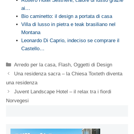
Rosero Hotel Sestriere, calore di lusso grazie
ai…
Bio caminetto: il design a portata di casa
Villa di lusso in pietra e teak brasiliano nel
Montana
Leonardo Di Caprio, indeciso se comprare il
Castello…
Categorie
Arredo per la casa
,
Flash
,
Oggetti di Design
Una residenza sacra – la Chiesa Toxteth diventa
una residenza
Juvent Landscape Hotel – il relax tra i fiordi
Norvegesi