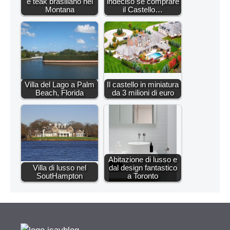
e teak brasiliano nel
indeciso se comprare
Montana
il Castello…
Villa del Lago a Palm
Il castello in miniatura
Beach, Florida
da 3 milioni di euro
Abitazione di lusso e
Villa di lusso nel
dal design fantastico
SoutHampton
a Toronto