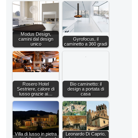
Modus Design,
camini dal design
Gyrofocus, il
unico
caminetto a 360 gradi
Rosero Hotel
Bio caminetto: il
Sestriere, calore di
design a portata di
lusso grazie ai…
casa
Villa di lusso in pietra
Leonardo Di Caprio,