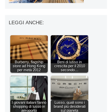
LEGGI ANCHE:
Burberry, flagship
Beni di lusso in
store ad Hong Kong
crescita per il 2010
per metà 2012
secondo…
I giovani italiani fanno
Lusso, quali sono i
shopping di lusso in
brand più desiderati
aeroporto
sul pianeta