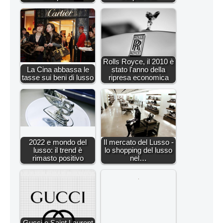
Rolls Royce, il 2010 è
La Cina abbassa le
stato l'anno della
tasse sui beni di lusso
ripresa economica
2022 e mondo del
Il mercato del Lusso -
lusso: il trend è
lo shopping del lusso
rimasto positivo
nel…
Gucci e Saint Laurent