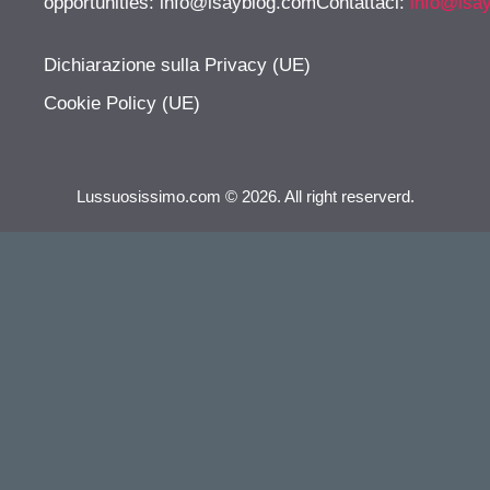
opportunities:
info@isayblog.comContattaci
:
info@isa
Dichiarazione sulla Privacy (UE)
Cookie Policy (UE)
Lussuosissimo.com © 2026. All right reserverd.