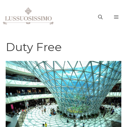
Vai
al
ME
contenuto
Duty Free