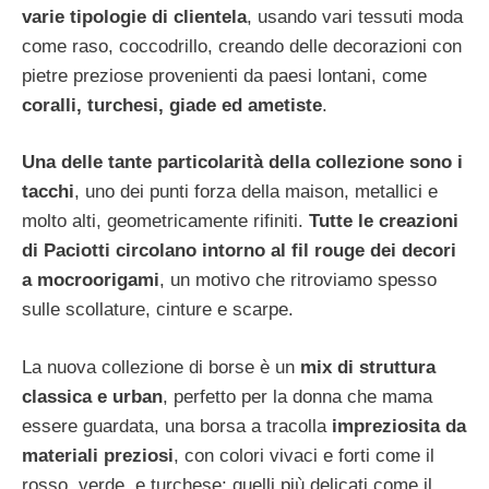
varie tipologie di clientela
, usando vari tessuti moda
come raso, coccodrillo, creando delle decorazioni con
pietre preziose provenienti da paesi lontani, come
coralli, turchesi, giade ed ametiste
.
Una delle tante particolarità della collezione sono i
tacchi
, uno dei punti forza della maison, metallici e
molto alti, geometricamente rifiniti.
Tutte le creazioni
di Paciotti circolano intorno al fil rouge dei decori
a mocroorigami
, un motivo che ritroviamo spesso
sulle scollature, cinture e scarpe.
La nuova collezione di borse è un
mix di struttura
classica e urban
, perfetto per la donna che mama
essere guardata, una borsa a tracolla
impreziosita da
materiali preziosi
, con colori vivaci e forti come il
rosso, verde, e turchese; quelli più delicati come il