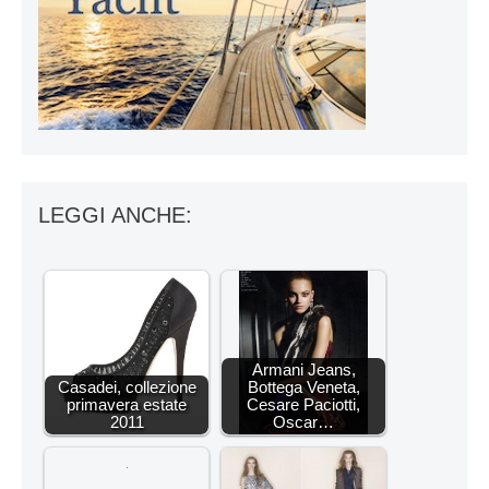
LEGGI ANCHE:
Armani Jeans,
Casadei, collezione
Bottega Veneta,
primavera estate
Cesare Paciotti,
2011
Oscar…