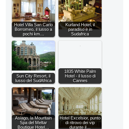
Hotel Villa San Carlo
Kurland Hotel, il
Borromeo, il lusso a
paradiso è in
pochi km…
Sudafrica
1835 White Palm
Sun City Resort, il
Hotel - il lusso di
lusso del SudAfrica
Cannes
Asiago, la Mountain
Hotel Excelsior, punto
Spa del Meltar
di ritrovo dei vip
Boutique Hotel…
durante il…