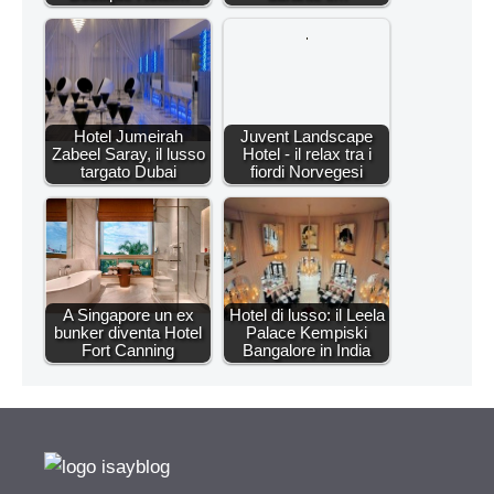
Hotel Jumeirah
Juvent Landscape
Zabeel Saray, il lusso
Hotel - il relax tra i
targato Dubai
fiordi Norvegesi
A Singapore un ex
Hotel di lusso: il Leela
bunker diventa Hotel
Palace Kempiski
Fort Canning
Bangalore in India